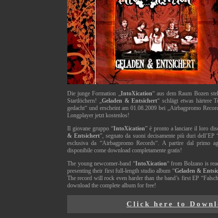
Die junge Formation „
IntoXication
“ aus dem Raum Bozen steh
Startlöchern! „
Geladen & Entsichert
“ schlägt etwas härtere T
gedacht“ und erscheint am 01.08.2009 bei „Airbagpromo Record
Longplayer jetzt kostenlos!
Il giovane gruppo “
IntoXication
” è pronto a lanciare il loro dis
& Entsichert
”, segnato da suoni decisamente più duri dell’EP 
esclusiva da “Airbagpromo Records“. A partire dal primo ag
disponibile come download completamente gratis!
The young newcomer-band “
IntoXication
“ from Bolzano is re
presenting their first full-length studio album “
Geladen & Entsic
The record will rock even harder than the band’s first EP “Falsc
download the complete album for free!
Click here to Down