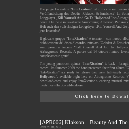
Die junge Formation “
IntoXication
” ist zurück – mit neuem
Veröffentlichung des Debüts „Geladen & Entsichert“ im Somm
Longplayer „
Kill Yourself And Go To Hollywood
“ bei Airbag
bereit. Die neue musikalische Ausrichtung: American Punkrock
Holt euch den vollständigen Longplayer „Kill Yourself And Go
jetzt kostenlos!
Il giovane gruppo “
IntoXication
” è tornato – con nuovo album
pubblicazione del disco d’esordio intitolato “Geladen & Entsicher
sono pronti a lanciare “Kill Yourself And Go To Hollywood
Airbagpromo Records. A partire dal 14 ottobre l’intero lavo
completamente gratis!
The young punkrock quintet “
IntoXication
” is back – bringi
record! Im Summer 2009 the band presented their first album “G
“IntoXication” are ready to release their new full-length reco
Hollywood
”, available right here on Airbagromo Records. Vi
download-copy and enjoy IntoXication’s exciting musical mi
meets Post-Hardcore/Metalcore.
Click here to Down
[APR006] Klakson – Beauty And The
October 14th, 2010