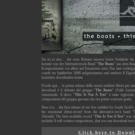
Da ist er also… der erste Release unseres freien Netlabels fü
kommt von der Alternativerock-Band “
The Boots
” aus dem Raum
Kompositionen vor allem auf Emotionen setzt. Das hier vorliege
wurde im Spätherbst 2008 aufgenommen und umfasst 8 Eigenko
kostenlos downloaden könnt.
Eccola quà… la prima release della nostra netlabel libera per mus
download è il debutto del gruppo “
The Boots
” (Valle Aurin
emozionale. Il disco “
This Is Not A Test
” è stato registra
composizioni del gruppo giovane che ora potete scaricare gratis.
Here it is… the first release of our free netlabel for South Tyrol’
the emotional debut-record from the alternative-rock band “
Ahrntal). The here available record “
This Is Not A Test
” was r
includes 8 self-written compositions, that you can download now 
Click here to Down