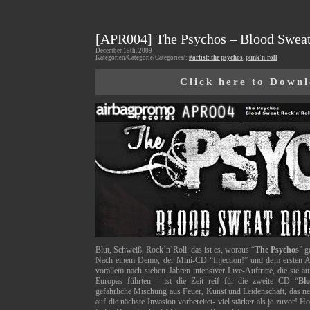
[APR004] The Psychos – Blood Sweat
December 15th, 2009
Kategorien/Categorie/Categories/:
#artist: the psychos
,
punk'n'roll
Click here to Down
Blut, Schweiß, Rock’n’Roll: das ist es, woraus “
The Psychos
” g
Nach einem Demo, der Mini-CD “Injection!” und dem ersten A
vorallem nach sieben Jahren intensiver Live-Auftritte, die sie
Europas führten – ist die Zeit reif für die zweite CD “
Bl
gefährliche Mischung aus Feuer, Kunst und Leidenschaft, das ne
auf die nächste Invasion vorbereitet- viel stärker als je zuvor! Ho