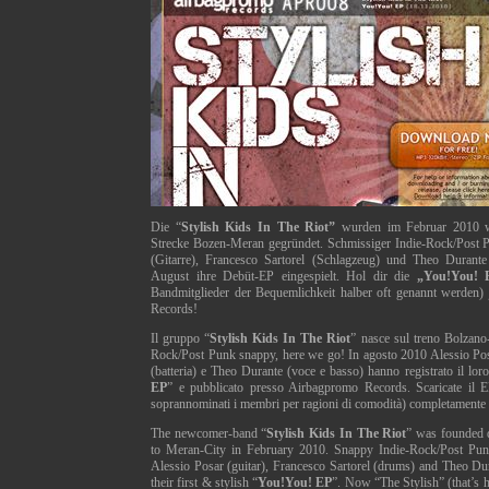
Die “
Stylish Kids In The Riot”
wurden im Februar 2010 wä
Strecke Bozen-Meran gegründet. Schmissiger Indie-Rock/Post P
(Gitarre), Francesco Sartorel (Schlagzeug) und Theo Duran
August ihre Debüt-EP eingespielt. Hol dir die
„You!You! 
Bandmitglieder der Bequemlichkeit halber oft genannt werden) 
Records!
Il gruppo “
Stylish Kids In The Riot
” nasce sul treno Bolzano
Rock/Post Punk snappy, here we go! In agosto 2010 Alessio Posa
(batteria) e Theo Durante (voce e basso) hanno registrato il loro
EP
” e pubblicato presso Airbagpromo Records. Scaricate il 
soprannominati i membri per ragioni di comodità) completamente 
The newcomer-band “
Stylish Kids In The Riot
” was founded d
to Meran-City in February 2010. Snappy Indie-Rock/Post Pun
Alessio Posar (guitar), Francesco Sartorel (drums) and Theo Du
their first & stylish “
You!You! EP
”. Now “The Stylish” (that’s 