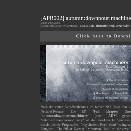
[APR002] autumn:downpour:machinery
March 20th, 2009
Kategorien/Categorie/Categories/:
#artist: adm
,
alternative-rock
,
progressive
Click here to Down
Nach der ersten Veröffentlichung im Jänner 2009 folgt nun 
Netlabel-Release: Die EP “
Fall Chapter One
“
autumn:downpour:machinery
“ (auch
ADM
genannt
“autumn:downpour:machinery“ ist die musikalische Spielwi
Bassist bei der Progressive- / Psychedelic-Rock Band “eating.s
Songidee. “The fall of Darewell Mountain Hold“ ist die erste