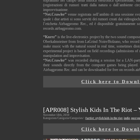
soprattutto nel campo della musica elettronica sperimentale, ba
(registrazioni di rumori tratti dalla natura o dall’ambiente cir
improvvisazione.
“Net.Crawler
”
venne registrata nell’ambito di una sessione sv
quale i due artisti si sono serviti dei rumori creati dai videogioc
l’etichetta Airbagpromo Rec., ed è disponibile gratuitamente s
records.airbagpromo.com.
“
Knrrz
”
is the live-electronics project by the two sound compo
Oberkalmsteiner from from LaGrind Noire/Bolzano, who record 
make music with the natural sound in real time, sometimes dist
experimental project is based on field recordings (admissions of
manipulation and improvisation.
“Net.Crawler
”
was recorded during a session for a LAN-part
their sounds directly from the computer games being played.
Airbagpromo Rec. and can be downloaded for free on records.a
Click here to Down
[APR008] Stylish Kids In The Riot –
November 18th, 2010
Kategorien/Categorie/Categories/:
#artist: stylish kids in the riot
,
indie
,
post p
Click here to Down