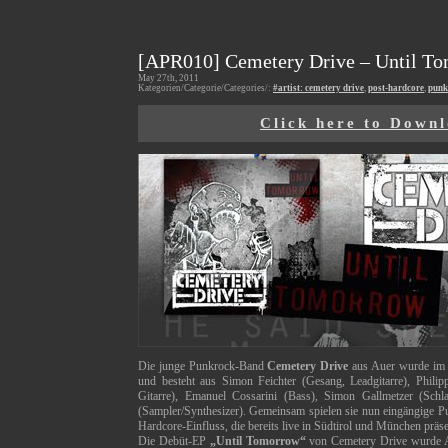
[APR010] Cemetery Drive – Until T
May 27th, 2011
Kategorien/Categorie/Categories/:
#artist: cemetery drive
,
post-hardcore
,
punk
Click here to Down
Die junge Punkrock-Band
Cemetery Drive
aus Auer wurde im 
und besteht aus Simon Feichter (Gesang, Leadgitarre), Philip
Gitarre), Emanuel Cossarini (Bass), Simon Gallmetzer (Sch
(Sampler/Synthesizer). Gemeinsam spielen sie nun eingängige 
Hardcore-Einfluss, die bereits live in Südtirol und München präs
Die Debüt-EP
„Until Tomorrow“
von Cemetery Drive wurde 