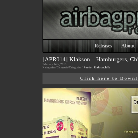
Releases
About
[APR014] Klakson – Hamburgers, Ch
February 14th, 2013
Kategorien/Categorie/Categories/:
#artist: klakson
,
folk
Click here to Down