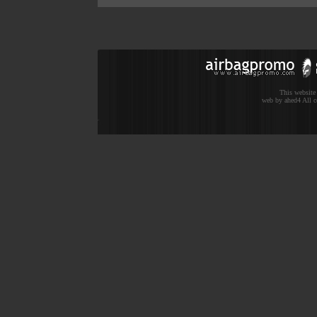
This website
web by ahed4 All c