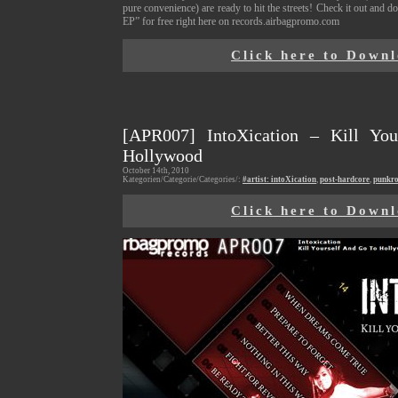
pure convenience) are ready to hit the streets! Check it out and
EP” for free right here on records.airbagpromo.com
Click here to Down
[APR007] IntoXication – Kill Yo
Hollywood
October 14th, 2010
Kategorien/Categorie/Categories/:
#artist: intoXication
,
post-hardcore
,
punkr
Click here to Down