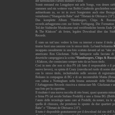
der herbstlichen Farben montiert wurde.
Somit entstand ein Longplayer mit acht Songs, von denen sieb
stammen und ein weiterer von Bobbi Gualtirolo geschrieben wu
aufmerksam zu, so ist in zwei Songtexten auch eine Bezugn
vernehmen (“Shangarola Babe” und “Tibetani de Oltrisarco 2.0”).
Das komplette Album “Hamburgers, Chips & Russian
records.airbagpromo.com zur freien Verfügung. Die Formation 
Teil der Südtiroler Musikszene und veröffentlichte bereits Ende
& The Klakson” als freien, legalen Download über das Südt
Records.
È stato un tutt’uno: vedere la foto su internet e trarne il titol
tirarne fuori una canzone con lo stesso titolo. La band bolzanina
incappata casualmente in una foto scattata davanti ad un “take a
americano Ron Gluckman. Nella fattispecie sulla facciata di 
desertiche campeggiava la scritta
“Hamburgers, Chips & Russi
i Klakson, che cominciano sempre tutto da un buon titolo.
Così in men che non si dica PS (di fatto il responsabile e il p
nuovo lavoro), su spinta di Crazy (stavolta nel ruolo di uomo diet
con lo stesso titolo, includendolo nelle session di registrazio
Bolzano in compagnia di BG e di un incontenibile Matita (Rena
con calma a Nottingham nella bruma autunnale delle Midland
l’Airbagpromo Records riusciva a rintracciare Mr. Gluckman e ad 
sua foto per la copertina.
Il risultato è una nuova raccolta di otto brani, quasi quaranta minut
a firma PS (al secolo Stefano Predelli) e uno a firma BG (Bobbi 
l’aiuto delle tecnologie tanto care al Predelli; da notare, tra le 
quella di chiusura, che prendono lo spunto da due quartieri p
Babe” e “Tibetani de Oltrisarco 2.0”).
Il tutto è disponibile gratuitamente per il download dal sito del