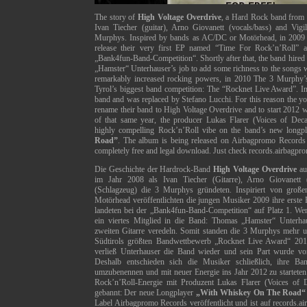
The story of
High Voltage Overdrive
, a Hard Rock band from 
Ivan Tiecher (guitar), Arno Giovanett (vocals/bass) and Vi
Murphys. Inspired by bands as AC/DC or Motörhead, in 2009 
release their very first EP named “Time For Rock’n’Roll” 
„Bank4fun-Band-Competition“. Shortly after that, the band hire
„Hamster“ Unterhauser’s job to add some richness to the songs w
remarkably increased rocking powers, in 2010 The 3 Murphy’s 
Tyrol’s biggest band competition: The “Rocknet Live Award”. In
band and was replaced by Stefano Lucchi. For this reason the yo
rename their band to High Voltage Overdrive and to start 2012 w
of that same year, the producer Lukas Flarer (Voices of De
highly compelling Rock’n’Roll vibe on the band’s new longp
Road”
. The album is being released on Airbagpromo Records
completely free and legal download. Just check records.airbagp
Die Geschichte der Hardrock-Band
High Voltage Overdrive
au
im Jahr 2008 als Ivan Tiecher (Gitarre), Arno Giovanett 
(Schlagzeug) die 3 Murphys gründeten. Inspiriert von gro
Motörhead veröffentlichten die jungen Musiker 2009 ihre erst
landeten bei der „Bank4fun-Band-Competition“ auf Platz 1. We
ein viertes Mitglied in die Band: Thomas „Hamster“ Unterhau
zweiten Gitarre veredeln. Somit standen die 3 Murphys mehr u
Südtirols größten Bandwettbewerb „Rocknet Live Award“ 2010
verließ Unterhauser die Band wieder und sein Part wurde v
Deshalb entschieden sich die Musiker schließlich, ihre B
umzubenennen und mit neuer Energie ins Jahr 2012 zu startete
Rock’n’Roll-Energie mit Produzent Lukas Flarer (Voices o
gebannt: Der neue Longplayer
„With Whiskey On The Road“
Label Airbagpromo Records veröffentlicht und ist auf records.air