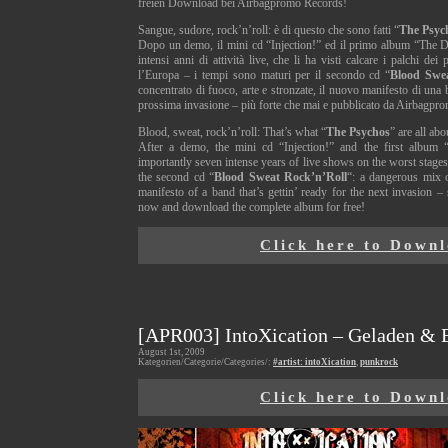
freien Download bei Airbagpromo Records!
Sangue, sudore, rock’n’roll: è di questo che sono fatti “
The Psyc
Dopo un demo, il mini cd “Injection!” ed il primo album “The Dev
intensi anni di attività live, che li ha visti calcare i palchi dei 
l’Europa – i tempi sono maturi per il secondo cd “
Blood Swe
concentrato di fuoco, arte e stronzate, il nuovo manifesto di una 
prossima invasione – più forte che mai e pubblicato da Airbagpr
Blood, sweat, rock’n’roll: That’s what “
The Psychos
” are all abo
After a demo, the mini cd “Injection!” and the first album
importantly seven intense years of live shows on the worst stages 
the second cd “
Blood Sweat Rock’n’Roll
“: a dangerous mix o
manifesto of a band that’s gettin’ ready for the next invasion –
now and download the complete album for free!
Click here to Down
[APR003] IntoXication – Geladen & E
August 1st, 2009
Kategorien/Categorie/Categories/:
#artist: intoXication
,
punkrock
Click here to Down