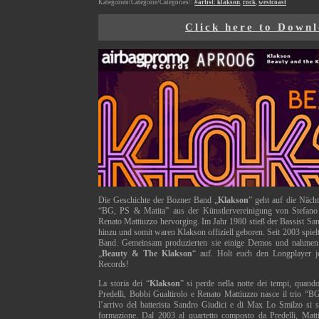
Kategorien/Categorie/Categories/:
#artist: klakson
,
rock
,
westcoast
Click here to Down
Die Geschichte der Bozner Band „
Klakson
” geht auf die Nächt
“BG, PS & Matita” aus der Künstlervereinigung von Stefano 
Renato Mattiuzzo hervorging. Im Jahr 1980 stieß der Bassist S
hinzu und somit waren Klakson offiziell geboren. Seit 2003 spielt
Band. Gemeinsam produzierten sie einige Demos und nahmen s
„
Beauty & The Klakson
“ auf. Holt euch den Longplayer j
Records!
La storia dei “
Klakson
” si perde nella notte dei tempi, quando
Predelli, Bobbi Gualtirolo e Renato Mattiuzzo nasce il trio “
l’arrivo del batterista Sandro Giudici e di Max Lo Smilzo si san
formazione. Dal 2003 al quartetto composto da Predelli, Matti