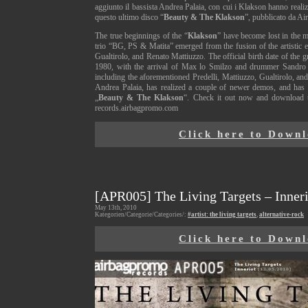
aggiunto il bassista Andrea Palaia, con cui i Klakson hanno realiz
questo ultimo disco “
Beauty & The Klakson
”, pubblicato da A
The true beginnings of the “
Klakson
” have become lost in the 
trio “BG, PS & Matita” emerged from the fusion of the artistic e
Gualtirolo, and Renato Mattiuzzo. The official birth date of the g
1980, with the arrival of Max lo Smilzo and drummer Sandro G
including the aforementioned Predelli, Mattiuzzo, Gualtirolo, an
Andrea Palaia, has realized a couple of newer demos, and has r
„
Beauty & The Klakson
“. Check it out now and download t
records.airbagpromo.com
Click here to Down
[APR005] The Living Targets – Inneri
May 13th, 2010
Kategorien/Categorie/Categories/:
#artist: the living targets
,
alternative-rock
Click here to Down