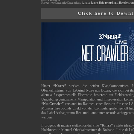
Kategorien/Categorie/Categories/:
#artist: knrrz
,
field recordings
,
live electron
Click here to Down
Hinter
“Knrrz
”
stecken die beiden Klangkomponisten P
Oberkalmsteiner von LaGrind Noire aus Bozen, die sich bei ihr
allem auf experimentelle Electronic, basierend auf Fieldrecor
Umgebungsgeräuschen), Manipulation und Improvisation konzent
“Net.Crawler
”
entstand im Rahmen einer Session für eine LAN
Musiker ihre Sounds direkt von den Computerspielen geholt hab
das Label Airbagpromo Rec. und kann unter records.airbagprom
werden.
Il progetto di musica elettronica dal vivo “
Knrrz
”
è stato ideato
Holzknecht e Manuel Oberkalmsteiner da Bolzano. I due di LaGr