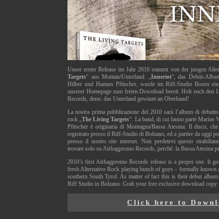
Unser erster Release im Jahr 2010 stammt von der jungen Alte
Targets
“ aus Montan/Unterland: „
Inneriot
“, das Debüt-Album
Hilber und Hannes Pfitscher, wurde im Riff-Studio Bozen eing
unserer Homepage zum freien Download bereit. Holt euch den L
Records, denn: das Unterland gewinnt an Oberhand!
La nostra prima pubblicazione del 2010 sarà l’album di debutto
rock „
The Living Targets
“. La band, di cui fanno parte Marius 
Pfitscher è originaria di Montagna/Bassa Atesina. Il disco, che 
registrato presso il Riff-Studio di Bolzano, ed a partire da oggi po
presso il nostro sito internet. Non perdetevi questo strabilian
trovare solo su Airbagpromo Records, perchè: la Bassa Atesina pr
2010’s first Airbagpromo Records release is a proper one. It g
fresh Alternative Rock playing bunch of guys – formally known 
southern South Tyrol. As matter of fact this is their debut albu
Riff Studio in Bolzano. Grab your free exclusive download copy
Click here to Down