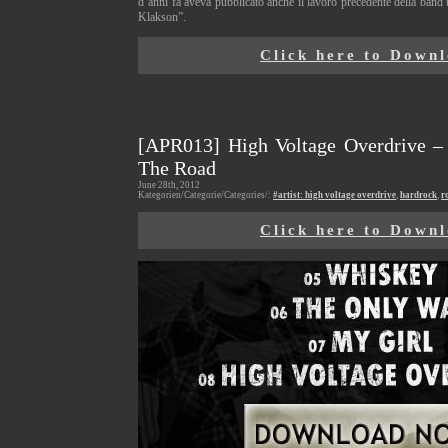
d’anni fa aveva pubblicato anche il lavoro precedente della ban
Klakson”.
Click here to Down
[APR013] High Voltage Overdrive 
The Road
June 28th, 2012
Kategorien/Categorie/Categories/:
#artist: high voltage overdrive
,
hardrock
,
r
Click here to Down