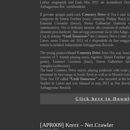
Leifers eingespielt und Ende Mai 2011 als kostenloser Dow
Airbagpromo Rec. veröffentlicht.
Il giovane gruppo punk-rock
Cemetery Drive
di Ora è nato tra
composto da Simon Feichter (voce, chitarra), Philipp Raich (s
Emanuel Cossarini (basso), Simon Gallmetzer (batteria) 
sintetizzatore). Ora si dedicano insieme alla creazione di melodie
elementi post-hardcore, fino ad oggi presentate sia in Alto Adige
L’ep di debutto
“Until Tomorrow”
dei Cemetery Drive è stato i
Laives verso l’inizio del 2011 ed è disponibile da fine magg
tramite la netlabel indipendente Airbagpromo Records.
The young punkrockband
Cemetery Drive
from Ora was found
consists of 5 friends playing music together: Simon Feichter (gu
guitar), Emanuel Cossarini (bass), Simon Gallmetzer (
(samples/synthesizer).
The band Cemetery Drive enjoys playing punkrock with some po
presented its first songs in South-Tyrol as well as in Munich Ge
Their first EP called
“Until Tomorrow”
was recorded at the b
Studios in Laives and was released in may 2011 as free downl
Airbagpromo Records.
Click here to Down
[APR009] Knrrz – Net.Crawler
April 21st, 2011