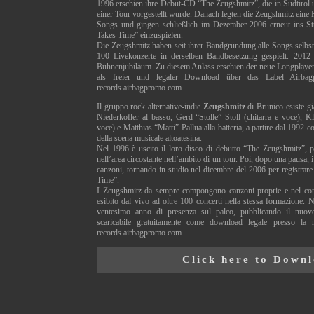
1996 erschien ihre Debüt-CD “The Zeugshmitz”, die in Südtirol
einer Tour vorgestellt wurde. Danach legten die Zeugshmitz eine 
Songs und gingen schließlich im Dezember 2006 erneut ins St
Takes Time” einzuspielen.
Die Zeugshmitz haben seit ihrer Bandgründung alle Songs selbs
100 Livekonzerte in derselben Bandbesetzung gespielt. 2012 f
Bühnenjubiläum. Zu diesem Anlass erschien der neue Longplaye
als freier und legaler Download über das Label Airbagp
records.airbagpromo.com
Il gruppo rock alternative-indie
Zeugshmitz
di Brunico esiste gi
Niederkofler al basso, Gerd “Stolle” Stoll (chitarra e voce), K
voce) e Matthias “Matti” Pallua alla batteria, a partire dal 1992 
della scena musicale altoatesina.
Nel 1996 è uscito il loro disco di debutto “The Zeugshmitz”, p
nell’area circostante nell’ambito di un tour. Poi, dopo una pausa,
canzoni, tornando in studio nel dicembre del 2006 per registrare
Time”.
I Zeugshmitz da sempre compongono canzoni proprie e nel corso
esibito dal vivo ad oltre 100 concerti nella stessa formazione. 
ventesimo anno di presenza sul palco, pubblicando il nuo
scaricabile gratuitamente come download legale presso la 
records.airbagpromo.com
Click here to Down