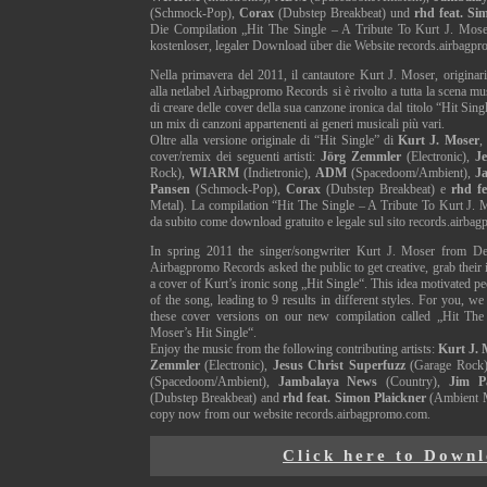
(Schmock-Pop),
Corax
(Dubstep Breakbeat) und
rhd feat. Si
Die Compilation „Hit The Single – A Tribute To Kurt J. Moser’
kostenloser, legaler Download über die Website records.airbagpr
Nella primavera del 2011, il cantautore Kurt J. Moser, originar
alla netlabel Airbagpromo Records si è rivolto a tutta la scena mu
di creare delle cover della sua canzone ironica dal titolo “Hit Sing
un mix di canzoni appartenenti ai generi musicali più vari.
Oltre alla versione originale di “Hit Single” di
Kurt J. Moser
,
cover/remix dei seguenti artisti:
Jörg Zemmler
(Electronic),
Je
Rock),
WIARM
(Indietronic),
ADM
(Spacedoom/Ambient),
J
Pansen
(Schmock-Pop),
Corax
(Dubstep Breakbeat) e
rhd fe
Metal). La compilation “Hit The Single – A Tribute To Kurt J. M
da subito come download gratuito e legale sul sito records.airba
In spring 2011 the singer/songwriter Kurt J. Moser from De
Airbagpromo Records asked the public to get creative, grab their
a cover of Kurt’s ironic song „Hit Single“. This idea motivated pe
of the song, leading to 9 results in different styles. For you, we
these cover versions on our new compilation called „Hit The
Moser’s Hit Single“.
Enjoy the music from the following contributing artists:
Kurt J. 
Zemmler
(Electronic),
Jesus Christ Superfuzz
(Garage Rock
(Spacedoom/Ambient),
Jambalaya News
(Country),
Jim P
(Dubstep Breakbeat) and
rhd feat. Simon Plaickner
(Ambient M
copy now from our website records.airbagpromo.com.
Click here to Down