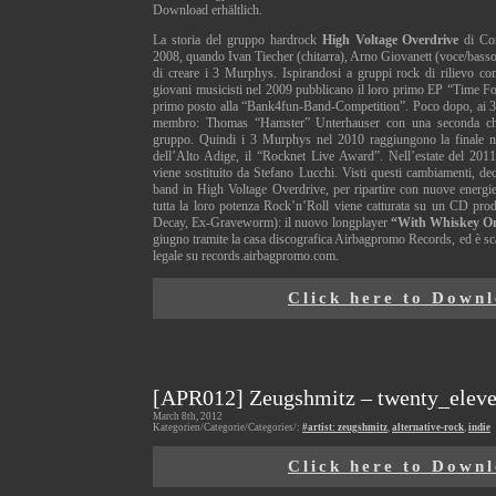
Download erhältlich.
La storia del gruppo hardrock
High Voltage Overdrive
di Cor
2008, quando Ivan Tiecher (chitarra), Arno Giovanett (voce/basso)
di creare i 3 Murphys. Ispirandosi a gruppi rock di rilievo 
giovani musicisti nel 2009 pubblicano il loro primo EP “Time F
primo posto alla “Bank4fun-Band-Competition”. Poco dopo, ai 
membro: Thomas “Hamster” Unterhauser con una seconda chita
gruppo. Quindi i 3 Murphys nel 2010 raggiungono la finale ne
dell’Alto Adige, il “Rocknet Live Award”. Nell’estate del 2011
viene sostituito da Stefano Lucchi. Visti questi cambiamenti, de
band in High Voltage Overdrive, per ripartire con nuove energie
tutta la loro potenza Rock’n’Roll viene catturata su un CD pro
Decay, Ex-Graveworm): il nuovo longplayer
“With Whiskey O
giugno tramite la casa discografica Airbagpromo Records, ed è sc
legale su records.airbagpromo.com.
Click here to Down
[APR012] Zeugshmitz – twenty_elev
March 8th, 2012
Kategorien/Categorie/Categories/:
#artist: zeugshmitz
,
alternative-rock
,
indie
Click here to Down