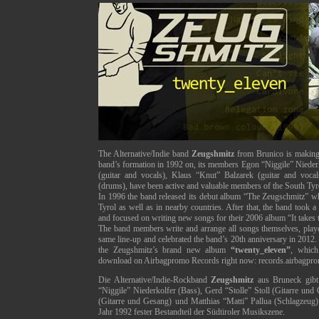
The Alternative/Indie band
Zeugshmitz
from Brunico is making 
band’s formation in 1992 on, its members Egon “Niggile” Niederko
(guitar and vocals), Klaus “Knut” Balzarek (guitar and vocal
(drums), have been active and valuable members of the South Tyr
In 1996 the band released its debut album “The Zeugschmitz” wh
Tyrol as well as in nearby countries. After that, the band took 
and focused on writing new songs for their 2006 album “It takes 
The band members write and arrange all songs themselves, play
same line-up and celebrated the band’s 20th anniversary in 2012. J
the Zeugshmitz’s brand new album
“twenty_eleven”
, which
download on Airbagpromo Records right now: records.airbagpr
Die Alternative/Indie-Rockband
Zeugshmitz
aus Bruneck gibt’
“Niggile” Niederkolfer (Bass), Gerd “Stolle” Stoll (Gitarre un
(Gitarre und Gesang) und Matthias “Matti” Pallua (Schlagzeug
Jahr 1992 fester Bestandteil der Südtiroler Musikszene.