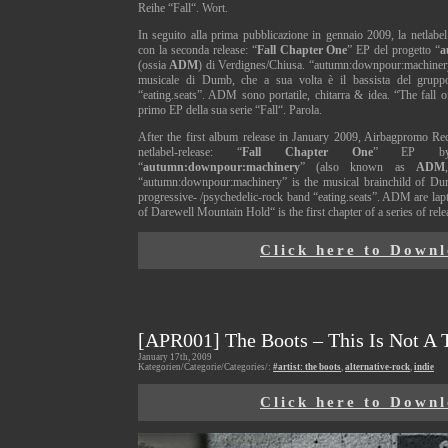
Reihe “Fall“. Wort.
In seguito alla prima pubblicazione in gennaio 2009, la netlab
con la seconda release: “
Fall Chapter One
” EP del progetto “
a
(ossia
ADM
) di Verdignes/Chiusa. “autumn:downpour:machinery
musicale di Dumb, che a sua volta è il bassista del gruppo
“eating.seats”. ADM sono portatile, chitarra & idea. “The fall
primo EP della sua serie “Fall“. Parola.
After the first album release in January 2009, Airbagpromo Re
netlabel-release: “
Fall Chapter One
” EP by t
“
autumn:downpour:machinery
” (also known as
ADM
“autumn:downpour:machinery” is the musical brainchild of Du
progressive- /psychedelic-rock band “eating.seats”. ADM are lapt
of Darewell Mountain Hold“ is the first chapter of a series of rele
Click here to Down
[APR001] The Boots – This Is Not A 
January 17th, 2009
Kategorien/Categorie/Categories/:
#artist: the boots
,
alternative-rock
,
indie
Click here to Down