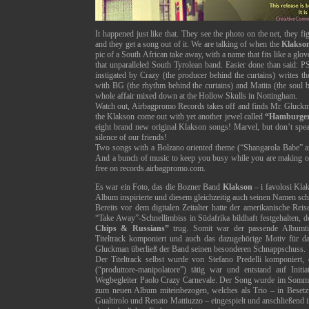
It happened just like that. They see the photo on the net, they fi
and they get a song out of it. We are talking of when the
Klakso
pic of a South African take away, with a name that fits like a glov
that unparalleled South Tyrolean band. Easier done than said: PS
instigated by Crazy (the producer behind the curtains) writes th
with BG (the rhythm behind the curtains) and Matita (the soul be
whole affair mixed down at the Hollow Skulls in Nottingham.
Watch out, Airbagpromo Records takes off and finds Mr. Gluckm
the Klakson come out with yet another jewel called
“Hamburger
eight brand new original Klakson songs! Marvel, but don’t spea
silence of our friends!
Two songs with a Bolzano oriented theme (“Shangarola Babe” and
And a bunch of music to keep you busy while you are making ot
free on records.airbagpromo.com.
Es war ein Foto, das die Bozner Band
Klakson
– i favolosi Kla
Album inspirierte und diesem gleichzeitig auch seinen Namen sch
Bereits vor dem digitalen Zeitalter hatte der amerikanische Re
“Take Away”-Schnellimbiss in Südafrika bildhaft festgehalten, d
Chips & Russians”
trug. Somit war der passende Albumtit
Titeltrack komponiert und auch das dazugehörige Motiv für d
Gluckman überließ der Band seinen besonderen Schnappschuss.
Der Titeltrack selbst wurde von Stefano Predelli komponiert,
(“produttore-manipolatore”) tätig war und entstand auf Initi
Wegbegleiter Paolo Crazy Carnevale. Der Song wurde im Somm
zum neuen Album miteinbezogen, welches als Trio – in Besetzu
Gualtirolo und Renato Mattiuzzo – eingespielt und anschließend