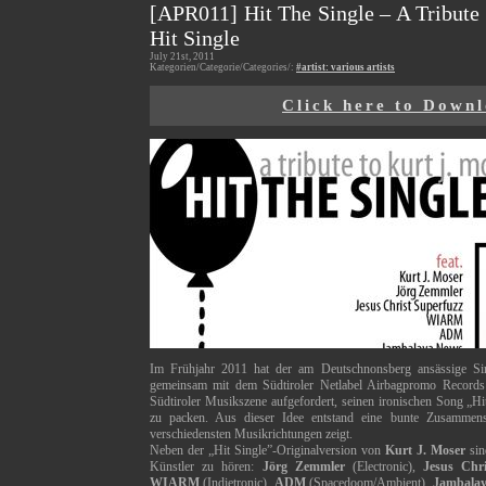
[APR011] Hit The Single – A Tribute 
Hit Single
July 21st, 2011
Kategorien/Categorie/Categories/:
#artist: various artists
Click here to Down
Im Frühjahr 2011 hat der am Deutschnonsberg ansässige Si
gemeinsam mit dem Südtiroler Netlabel Airbagpromo Records 
Südtiroler Musikszene aufgefordert, seinen ironischen Song „Hi
zu packen. Aus dieser Idee entstand eine bunte Zusammens
verschiedensten Musikrichtungen zeigt.
Neben der „Hit Single”-Originalversion von
Kurt J. Moser
sin
Künstler zu hören:
Jörg Zemmler
(Electronic),
Jesus Chr
WIARM
(Indietronic),
ADM
(Spacedoom/Ambient),
Jambala